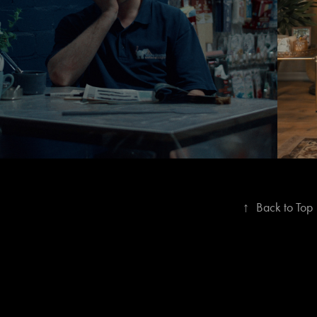
↑
Back to Top